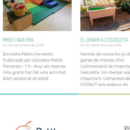
MIRÓ I NATURA
EL DINAR A L’ESCOLETA
24 de setembre de 2018
24 de setembre de 2018
Escoleta Petits Ferrerets
Només de veure-ho ja v
Publicado por Escoleta Petits
ganes de menjar-s’ho.
Ferrerets · 1 h · Avui els nostres
L’alimentació és import
nins grans han fet una activitat
l’escoleta. Un menjar equ
d’art sensorial en estat
important. L’empresa de
CESNUT ens elabora els
QU