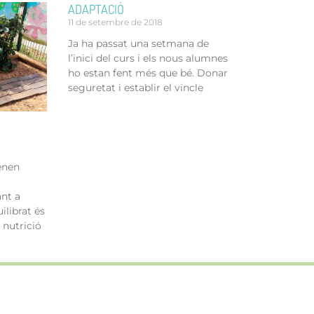
ADAPTACIÓ
11 de setembre de 2018
Ja ha passat una setmana de
l’inici del curs i els nous alumnes
ho estan fent més que bé. Donar
seguretat i establir el vincle
énen
ant a
ilibrat és
 nutrició