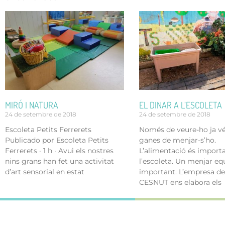
MIRÓ I NATURA
EL DINAR A L’ESCOLETA
24 de setembre de 2018
24 de setembre de 2018
Escoleta Petits Ferrerets
Només de veure-ho ja v
Publicado por Escoleta Petits
ganes de menjar-s’ho.
Ferrerets · 1 h · Avui els nostres
L’alimentació és import
nins grans han fet una activitat
l’escoleta. Un menjar equ
d’art sensorial en estat
important. L’empresa de
CESNUT ens elabora els