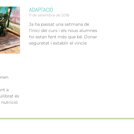
ADAPTACIÓ
11 de setembre de 2018
Ja ha passat una setmana de
l’inici del curs i els nous alumnes
ho estan fent més que bé. Donar
seguretat i establir el vincle
énen
ant a
ilibrat és
 nutrició