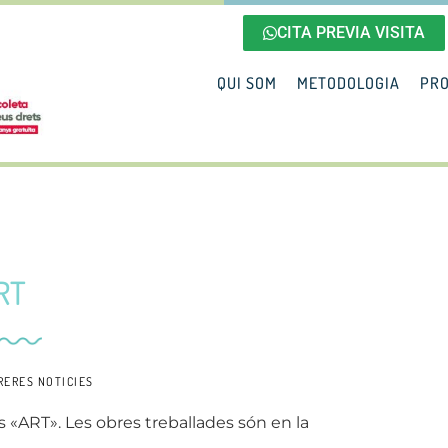
CITA PREVIA VISITA
QUI SOM
METODOLOGIA
PRO
RT
RERES NOTICIES
és «ART». Les obres treballades són en la