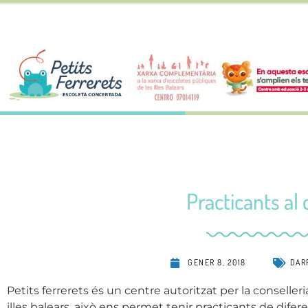
Practicants al
GENER 8, 2018
DAR
Petits ferrerets és un centre autoritzat per la conseller
illes balears, això ens permet tenir practicants de difer