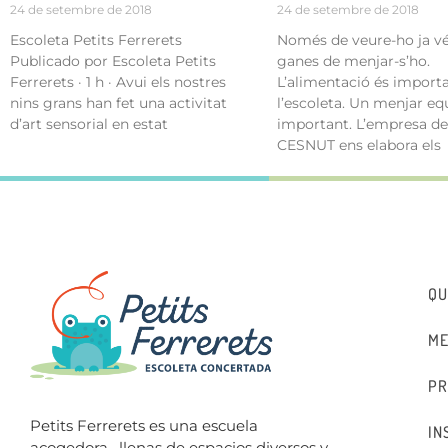
24 de setembre de 2018
24 de setembre de 2018
Escoleta Petits Ferrerets
Només de veure-ho ja v
Publicado por Escoleta Petits
ganes de menjar-s’ho.
Ferrerets · 1 h · Avui els nostres
L’alimentació és import
nins grans han fet una activitat
l’escoleta. Un menjar equ
d’art sensorial en estat
important. L’empresa de
CESNUT ens elabora els
QU
ME
PR
Petits Ferrerets es una escuela
IN
acogedora,
llenas de espacios diversos y