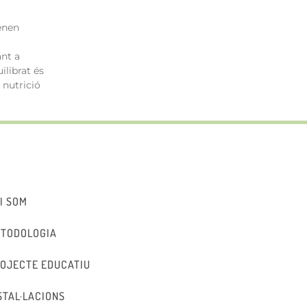
énen
ant a
ilibrat és
 nutrició
I SOM
TODOLOGIA
OJECTE EDUCATIU
STAL·LACIONS