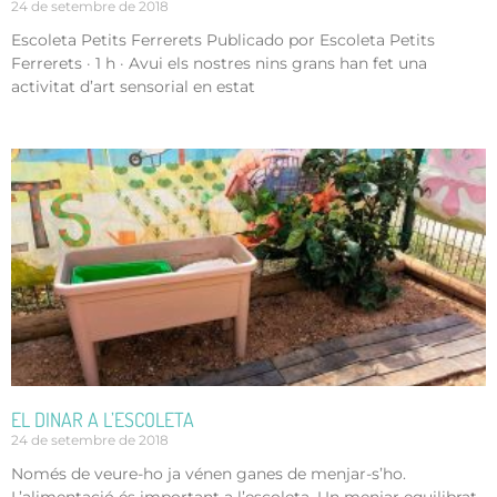
24 de setembre de 2018
Escoleta Petits Ferrerets Publicado por Escoleta Petits
Ferrerets · 1 h · Avui els nostres nins grans han fet una
activitat d’art sensorial en estat
EL DINAR A L’ESCOLETA
24 de setembre de 2018
Només de veure-ho ja vénen ganes de menjar-s’ho.
L’alimentació és important a l’escoleta. Un menjar equilibrat