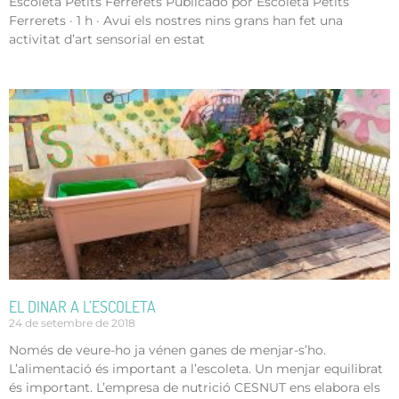
Escoleta Petits Ferrerets Publicado por Escoleta Petits
Ferrerets · 1 h · Avui els nostres nins grans han fet una
activitat d’art sensorial en estat
EL DINAR A L’ESCOLETA
24 de setembre de 2018
Només de veure-ho ja vénen ganes de menjar-s’ho.
L’alimentació és important a l’escoleta. Un menjar equilibrat
és important. L’empresa de nutrició CESNUT ens elabora els