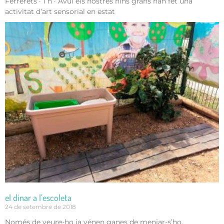
Ferrerets · 1 h · Avui els nostres nins grans han fet una
activitat d’art sensorial en estat
el dinar a l’escoleta
24 de setembre de 2018
Només de veure-ho ja vénen ganes de menjar-s’ho.