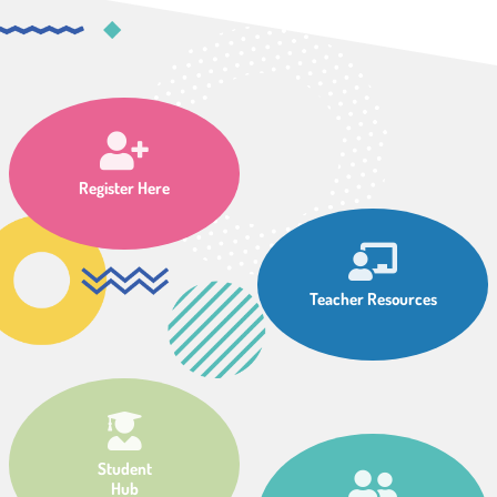
Register Here
Teacher Resources
Student
Hub